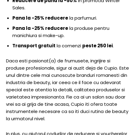
Reducere de pana la -50%
in promotia Winter
Sales.
Pana la -25% reducere
la parfumuri.
Pana la -25% reducere
la produse pentru
manichiura si make-up.
Transport gratuit
la comenzi
peste 250 lei
.
Daca esti pasionat(a) de frumusete, ingrijire si
produse profesionale, sigur ai auzit deja de Cupio. Este
unul dintre cele mai cunoscute branduri romanesti din
industria de beauty, iar ceea ce il face cu adevarat
special este atentia la detalii, calitatea produselor si
varietatea impresionanta. Fie ca ai un salon sau doar
vrei sa ai grija de tine acasa, Cupio iti ofera toate
instrumentele necesare ca sa iti duci rutina de beauty
la urmatorul nivel.
In plus, cu ajutorul codurilor de reducere si voucherelor