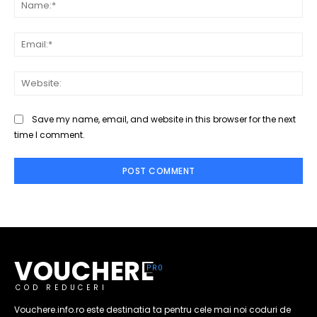
Na
Ema
Web
Save my name, email, and website in this browser for the next
time I comment.
VOUCHERE
COD REDUCERI
Vouchere.info.ro este destinatia ta pentru cele mai noi coduri de